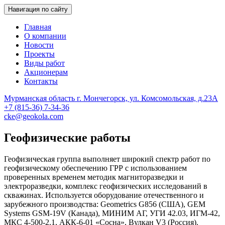
Навигация по сайту
Главная
О компании
Новости
Проекты
Виды работ
Акционерам
Контакты
Мурманская область г. Мончегорск, ул. Комсомольская, д.23А
Геологоразведка, Мончегорск
Центрально-Кольская Экспедиция
+7 (815-36) 7-34-36
cke@geokola.com
Геофизические работы
Геофизическая группа выполняет широкий спектр работ по
геофизическому обеспечению ГРР с использованием
проверенных временем методик магниторазведки и
электроразведки, комплекс геофизических исследований в
скважинах. Используется оборудование отечественного и
зарубежного производства: Geometrics G856 (США), GEM
Systems GSM-19V (Канада), МИНИМ АГ, УГИ 42.03, ИГМ-42,
МКС 4-500-2.1, АКК-6-01 «Сосна», Вулкан V3 (Россия).