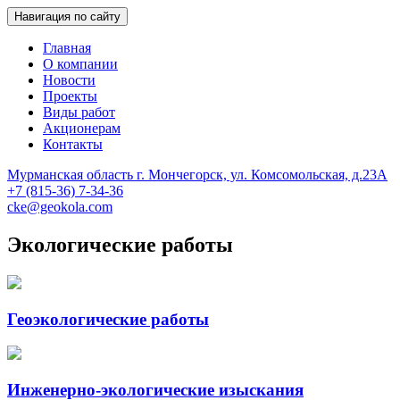
Навигация по сайту
Главная
О компании
Новости
Проекты
Виды работ
Акционерам
Контакты
Мурманская область г. Мончегорск, ул. Комсомольская, д.23А
Геологоразведка, Мончегорск
Центрально-Кольская Экспедиция
+7 (815-36) 7-34-36
cke@geokola.com
Экологические работы
Геоэкологические работы
Инженерно-экологические изыскания